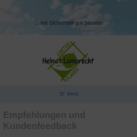
Zum
Inhalt
springen
... mit Sicherheit gut beraten
Menü
Empfehlungen und
Kundenfeedback