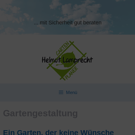
Zum
Inhalt
springen
... mit Sicherheit gut beraten
Menü
Gartengestaltung
Ein Garten, der keine Wünsche